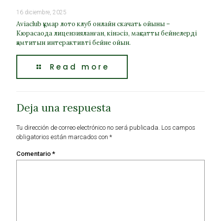
16 diciembre, 2025
Aviaclub құмар лото клуб онлайн скачать ойыны –
Кюрасаода лицензияланған, кінәсіз, мақсатты бейнелерді
қамтитын интерактивті бейне ойын.
Read more
Deja una respuesta
Tu dirección de correo electrónico no será publicada.
Los campos
obligatorios están marcados con
*
Comentario
*