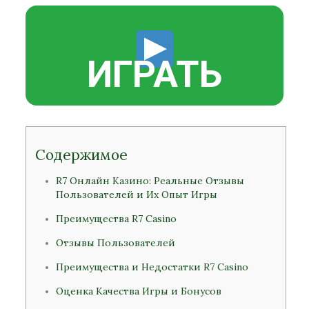
ИГРАТЬ
Содержимое
R7 Онлайн Казино: Реальные Отзывы
Пользователей и Их Опыт Игры
Преимущества R7 Casino
Отзывы Пользователей
Преимущества и Недостатки R7 Casino
Оценка Качества Игры и Бонусов