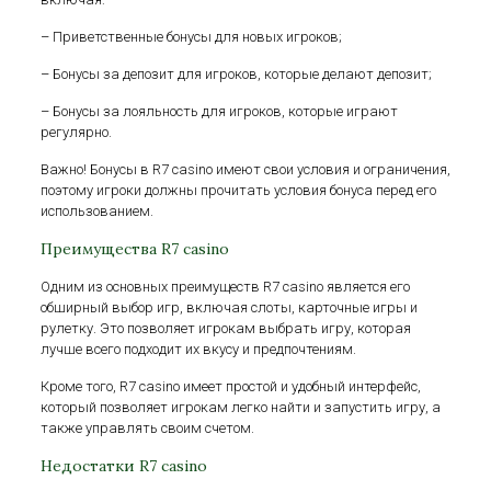
– Приветственные бонусы для новых игроков;
– Бонусы за депозит для игроков, которые делают депозит;
– Бонусы за лояльность для игроков, которые играют
регулярно.
Важно! Бонусы в R7 casino имеют свои условия и ограничения,
поэтому игроки должны прочитать условия бонуса перед его
использованием.
Преимущества R7 casino
Одним из основных преимуществ R7 casino является его
обширный выбор игр, включая слоты, карточные игры и
рулетку. Это позволяет игрокам выбрать игру, которая
лучше всего подходит их вкусу и предпочтениям.
Кроме того, R7 casino имеет простой и удобный интерфейс,
который позволяет игрокам легко найти и запустить игру, а
также управлять своим счетом.
Недостатки R7 casino