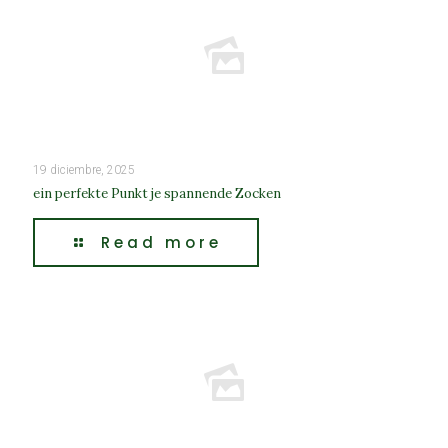
19 diciembre, 2025
ein perfekte Punkt je spannende Zocken
Read more