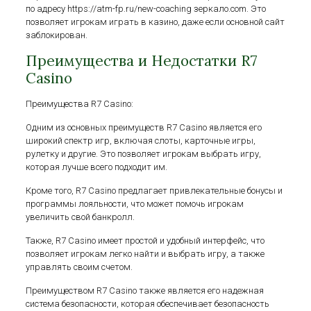
по адресу https://atm-fp.ru/new-coaching зеркало.com. Это
позволяет игрокам играть в казино, даже если основной сайт
заблокирован.
Преимущества и Недостатки R7
Casino
Преимущества R7 Casino:
Одним из основных преимуществ R7 Casino является его
широкий спектр игр, включая слоты, карточные игры,
рулетку и другие. Это позволяет игрокам выбрать игру,
которая лучше всего подходит им.
Кроме того, R7 Casino предлагает привлекательные бонусы и
программы лояльности, что может помочь игрокам
увеличить свой банкролл.
Также, R7 Casino имеет простой и удобный интерфейс, что
позволяет игрокам легко найти и выбрать игру, а также
управлять своим счетом.
Преимуществом R7 Casino также является его надежная
система безопасности, которая обеспечивает безопасность