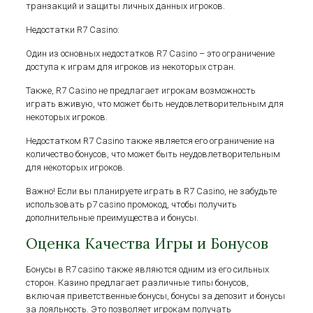
транзакций и защиты личных данных игроков.
Недостатки R7 Casino:
Один из основных недостатков R7 Casino – это ограничение
доступа к играм для игроков из некоторых стран.
Также, R7 Casino не предлагает игрокам возможность
играть вживую, что может быть неудовлетворительным для
некоторых игроков.
Недостатком R7 Casino также является его ограничение на
количество бонусов, что может быть неудовлетворительным
для некоторых игроков.
Важно! Если вы планируете играть в R7 Casino, не забудьте
использовать р7 casino промокод, чтобы получить
дополнительные преимущества и бонусы.
Оценка Качества Игры и Бонусов
Бонусы в R7 casino также являются одним из его сильных
сторон. Казино предлагает различные типы бонусов,
включая приветственные бонусы, бонусы за депозит и бонусы
за лояльность. Это позволяет игрокам получать