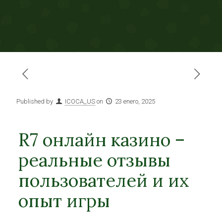
Published by
ICOCA_US
on
23 enero, 2025
R7 онлайн казино –
реальные отзывы
пользователей и их
опыт игры