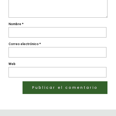
Nombre
*
Correo electrónico
*
Web