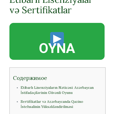
və Sertifikatlar
OYNA
Содержимое
Etibarlı Lisenziyaların Nəticəsi: Azərbaycan
İstifadəçilərinin Güvənli Oyunu
Sertifikatlar və Azərbaycanda Qazino
İstehsalinin Yüksəkləndirilməsi