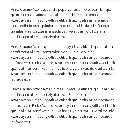
Pinko Casino Azərbaycanda populyarlaşan və etibarlı bir qızıl
qalın casino tərəfindən təşkil edilmişdir. Pinko Casino,
Azərbaycanın məsuliyyətli və etibarlı qızıl qalınlar tərəfindən
təşkil edilmiş qızıl qalınlar sərhədindən istifadə edir. Bu qızıl
qalınlar, Azərbaycanın məsuliyyətli və etibarlı qızıl qalınlar
sertifikatını alır və lisenziyaları var.
Pinko Casino Azərbaycanın məsuliyyətli və etibarlı qızıl qalınlar
sertifikatını alır və lisenziyaları var. Bu qızıl qalınlar,
Azərbaycanın məsuliyyətli və etibarlı qızıl qalınlar sərhədindən
istifadə edir. Pinko Casino, Azərbaycanın məsuliyyətli və etibarlı
qızıl qalınlar sertifikatını alır və lisenziyaları var. Bu qızıl qalınlar,
Azərbaycanın məsuliyyətli və etibarlı qızıl qalınlar sərhədindən
istifadə edir.
Pinko Casino Azərbaycanın məsuliyyətli və etibarlı qızıl qalınlar
sertifikatını alır və lisenziyaları var. Bu qızıl qalınlar,
Azərbaycanın məsuliyyətli və etibarlı qızıl qalınlar sərhədindən
istifadə edir. Pinko Casino, Azərbaycanın məsuliyyətli və etibarlı
qızıl qalınlar sertifikatını alır və lisenziyaları var. Bu qızıl qalınlar,
Azərbaycanın məsuliyyətli və etibarlı qızıl qalınlar sərhədindən
istifadə edir.