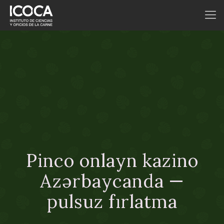
Pinco onlayn kazino
Azərbaycanda —
pulsuz fırlatma