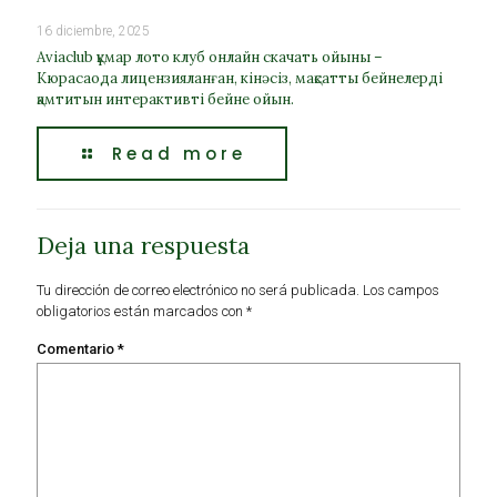
16 diciembre, 2025
Aviaclub құмар лото клуб онлайн скачать ойыны –
Кюрасаода лицензияланған, кінәсіз, мақсатты бейнелерді
қамтитын интерактивті бейне ойын.
Read more
Deja una respuesta
Tu dirección de correo electrónico no será publicada.
Los campos
obligatorios están marcados con
*
Comentario
*