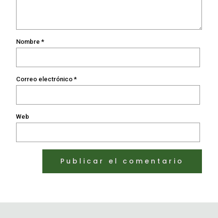
Nombre
*
Correo electrónico
*
Web