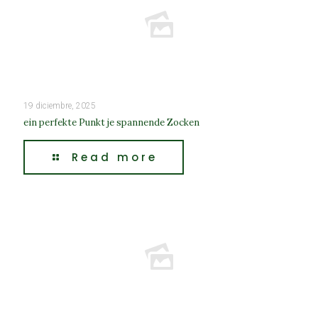
19 diciembre, 2025
ein perfekte Punkt je spannende Zocken
Read more