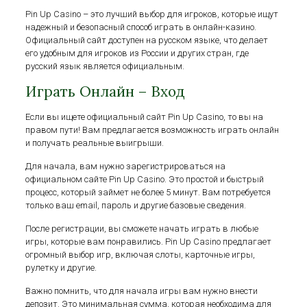
Pin Up Casino – это лучший выбор для игроков, которые ищут
надежный и безопасный способ играть в онлайн-казино.
Официальный сайт доступен на русском языке, что делает
его удобным для игроков из России и других стран, где
русский язык является официальным.
Играть Онлайн – Вход
Если вы ищете официальный сайт Pin Up Casino, то вы на
правом пути! Вам предлагается возможность играть онлайн
и получать реальные выигрыши.
Для начала, вам нужно зарегистрироваться на
официальном сайте Pin Up Casino. Это простой и быстрый
процесс, который займет не более 5 минут. Вам потребуется
только ваш email, пароль и другие базовые сведения.
После регистрации, вы сможете начать играть в любые
игры, которые вам понравились. Pin Up Casino предлагает
огромный выбор игр, включая слоты, карточные игры,
рулетку и другие.
Важно помнить, что для начала игры вам нужно внести
депозит. Это минимальная сумма, которая необходима для