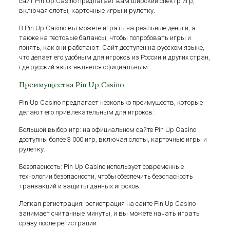
сайт Pin Up Casino предлагает вам широкий спектр игр,
включая слоты, карточные игры и рулетку.
В Pin Up Casino вы можете играть на реальные деньги, а
также на тестовые балансы, чтобы попробовать игры и
понять, как они работают. Сайт доступен на русском языке,
что делает его удобным для игроков из России и других стран,
где русский язык является официальным.
Преимущества Pin Up Casino
Pin Up Casino предлагает несколько преимуществ, которые
делают его привлекательным для игроков:
Большой выбор игр: на официальном сайте Pin Up Casino
доступны более 3 000 игр, включая слоты, карточные игры и
рулетку.
Безопасность: Pin Up Casino использует современные
технологии безопасности, чтобы обеспечить безопасность
транзакций и защиты данных игроков.
Легкая регистрация: регистрация на сайте Pin Up Casino
занимает считанные минуты, и вы можете начать играть
сразу после регистрации.