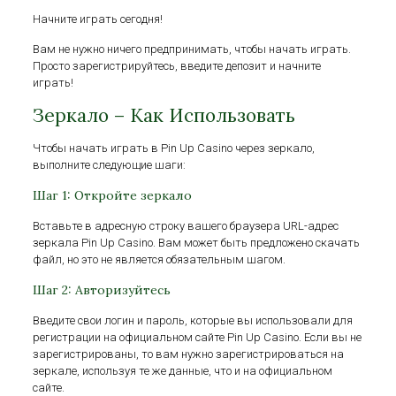
Начните играть сегодня!
Вам не нужно ничего предпринимать, чтобы начать играть.
Просто зарегистрируйтесь, введите депозит и начните
играть!
Зеркало – Как Использовать
Чтобы начать играть в Pin Up Casino через зеркало,
выполните следующие шаги:
Шаг 1: Откройте зеркало
Вставьте в адресную строку вашего браузера URL-адрес
зеркала Pin Up Casino. Вам может быть предложено скачать
файл, но это не является обязательным шагом.
Шаг 2: Авторизуйтесь
Введите свои логин и пароль, которые вы использовали для
регистрации на официальном сайте Pin Up Casino. Если вы не
зарегистрированы, то вам нужно зарегистрироваться на
зеркале, используя те же данные, что и на официальном
сайте.