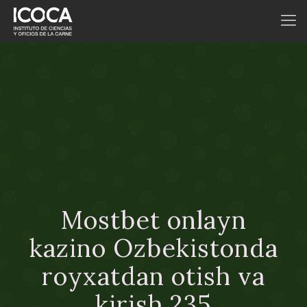
Mostbet onlayn
kazino Ozbekistonda
royxatdan otish va
kirish.235