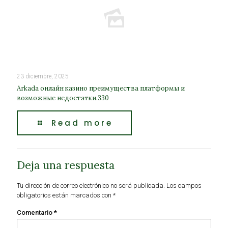
23 diciembre, 2025
Arkada онлайн казино преимущества платформы и
возможные недостатки.330
Read more
Deja una respuesta
Tu dirección de correo electrónico no será publicada.
Los campos
obligatorios están marcados con
*
Comentario
*