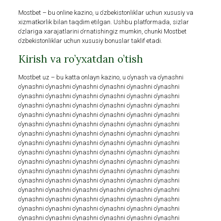
Mostbet – bu online kazino, u o‘zbekistonliklar uchun xususiy va
xizmatkorlik bilan taqdim etilgan. Ushbu platformada, sizlar
o‘zlariga xarajatlarini o‘rnatishingiz mumkin, chunki Mostbet
o‘zbekistonliklar uchun xususiy bonuslar taklif etadi.
Kirish va ro’yxatdan o’tish
Mostbet uz – bu katta onlayn kazino, u o’ynash va o’ynashni
o’ynashni o’ynashni o’ynashni o’ynashni o’ynashni o’ynashni
o’ynashni o’ynashni o’ynashni o’ynashni o’ynashni o’ynashni
o’ynashni o’ynashni o’ynashni o’ynashni o’ynashni o’ynashni
o’ynashni o’ynashni o’ynashni o’ynashni o’ynashni o’ynashni
o’ynashni o’ynashni o’ynashni o’ynashni o’ynashni o’ynashni
o’ynashni o’ynashni o’ynashni o’ynashni o’ynashni o’ynashni
o’ynashni o’ynashni o’ynashni o’ynashni o’ynashni o’ynashni
o’ynashni o’ynashni o’ynashni o’ynashni o’ynashni o’ynashni
o’ynashni o’ynashni o’ynashni o’ynashni o’ynashni o’ynashni
o’ynashni o’ynashni o’ynashni o’ynashni o’ynashni o’ynashni
o’ynashni o’ynashni o’ynashni o’ynashni o’ynashni o’ynashni
o’ynashni o’ynashni o’ynashni o’ynashni o’ynashni o’ynashni
o’ynashni o’ynashni o’ynashni o’ynashni o’ynashni o’ynashni
o’ynashni o’ynashni o’ynashni o’ynashni o’ynashni o’ynashni
o’ynashni o’ynashni o’ynashni o’ynashni o’ynashni o’ynashni