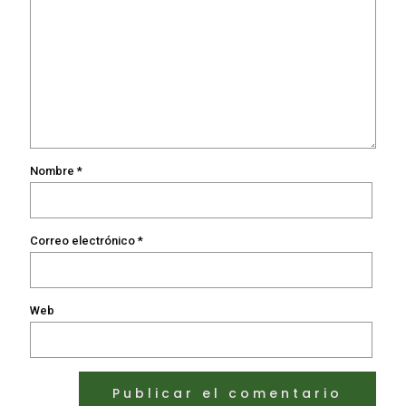
Nombre
*
Correo electrónico
*
Web