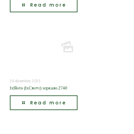
Read more
24 diciembre, 2025
1xSlots (1хСлотс) зеркало.2740
Read more