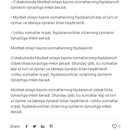
• O‘zbekistonda Mostbet onlayn kazino xizmatlarining foydalanish
o‘yinlarini o‘ynashga imkon beradi.
• Mostbet onlayn kazino xizmatlarining foydalanish ko‘p xil turli xil
o‘yinlar va lotereya o‘ynalari bilan taqdirlandi.
• Ushbu xizmatlar orqali, foydalanuvchilar o‘zlarining o‘yinlarini
o‘ynashga imkon beradi.
Mostbet onlayn kazino xizmatlarining foydalanish
O‘zbekistonda Mostbet onlayn kazino xizmatlarining foydalanish
o‘zbek tilida o‘ynashga imkon beradi. Shunday qilib, bu xizmatlar
ko‘p xil turli xil o‘yinlar va lotereya o‘ynalari bilan taqdirlandi.
Ushbu xizmatlar orqali, foydalanuvchilar o‘zlarining o‘yinlarini
o‘ynashga imkon beradi.
Mostbet onlayn kazino xizmatlarining foydalanish o‘zbek tilida
o‘ynashga imkon beradi. Shunday qilib, bu xizmatlar ko‘p xil turli
xil o‘yinlar va lotereya o‘ynalari bilan taqdirlandi. Ushbu xizmatlar
orqali, foydalanuvchilar o‘zlarining o‘yinlarini o‘ynashga imkon
beradi.
Share
0