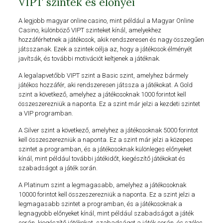
VIPT szintek és előnyei
A legjobb magyar online casino, mint például a Magyar Online
Casino, különböző VIPT szinteket kínál, amelyekhez
hozzáférhetnek a játékosok, akik rendszeresen és nagy összegűen
játsszanak. Ezek a szintek célja az, hogy a játékosok élményét
javítsák, és további motivációt keltjenek a játéknak.
A legalapvetőbb VIPT szint a Basic szint, amelyhez bármely
játékos hozzáfér, aki rendszeresen játssza a játékokat. A Gold
szint a következő, amelyhez a játékosoknak 1000 forintot kell
összeszerezniük a naponta. Ez a szint már jelzi a kezdeti szintet
a VIP programban.
A Silver szint a következő, amelyhez a játékosoknak 5000 forintot
kell összeszerezniük a naponta. Ez a szint már jelzi a közepes
szintet a programban, és a játékosoknak különleges előnyeket
kínál, mint például további játékidőt, kiegészítő játékokat és
szabadságot a játék során.
A Platinum szint a legmagasabb, amelyhez a játékosoknak
10000 forintot kell összeszerezniük a naponta. Ez a szint jelzi a
legmagasabb szintet a programban, és a játékosoknak a
legnagyobb előnyeket kínál, mint például szabadságot a játék
során, kiegészítő játékokat, szabadságot a játék során, és széles