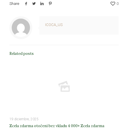
Share
0
ICOCA_US
Related posts
19 diciembre, 2025
Zcela zdarma otočení bez vkladu 4 000+ Zcela zdarma