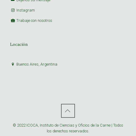
Instagram
Trabaje con nosotros
Locación
Buenos Aires, Argentina
© 2022 ICOCA, Instituto de Ciencias y Oficios de la Carne | Todos
los derechos reservados.