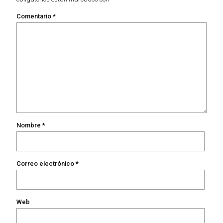
Comentario
*
Nombre
*
Correo electrónico
*
Web