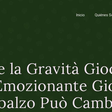
Inicio
Quiénes 
e la Gravità Gio
lEmozionante G
balzo Può Cambi