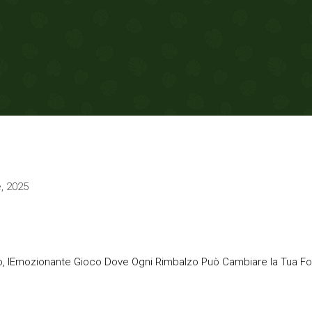
, 2025
nko, lEmozionante Gioco Dove Ogni Rimbalzo Può Cambiare la Tua Fo