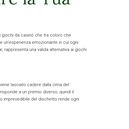
di giochi da casinò che tra coloro che
re un’esperienza emozionante in cui ogni
 rappresenta una valida alternativa ai giochi
 viene lasciato cadere dalla cima del
rrisponde a un premio diverso, quindi il
rso imprevedibile del dischetto rende ogni