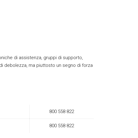
oniche di assistenza, gruppi di supporto,
di debolezza, ma piuttosto un segno di forza
800 558 822
800 558 822