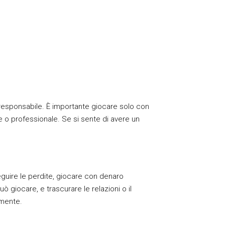
 responsabile. È importante giocare solo con
e o professionale. Se si sente di avere un
eguire le perdite, giocare con denaro
uò giocare, e trascurare le relazioni o il
amente.