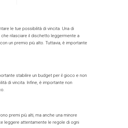
e le tue possibilità di vincita. Una di
 che rilasciare il dischetto leggermente a
a con un premio più alto. Tuttavia, è importante
ortante stabilire un budget per il gioco e non
ità di vincita. Infine, è importante non
co.
ffrono premi più alti, ma anche una minore
ante leggere attentamente le regole di ogni