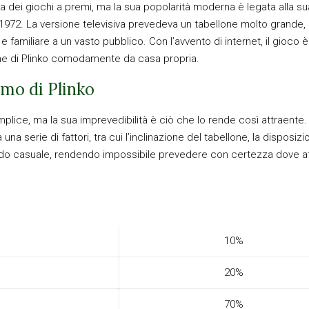
toria dei giochi a premi, ma la sua popolarità moderna è legata all
 1972. La versione televisiva prevedeva un tabellone molto grande,
 familiare a un vasto pubblico. Con l’avvento di internet, il gioco è
ione di Plinko comodamente da casa propria.
mo di Plinko
plice, ma la sua imprevedibilità è ciò che lo rende così attraente. I
na serie di fattori, tra cui l’inclinazione del tabellone, la disposizio
modo casuale, rendendo impossibile prevedere con certezza dove at
10%
20%
70%