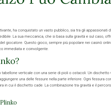
tivante, ha conquistato un vasto pubblico, sia tra gli appassionati 
bile. La sua meccanica, che si basa sulla gravità e sul caso, off
del giocatore. Questo gioco, sempre più popolare nei casinò online,
oco immediata e coinvolgente.
linko?
tabellone verticale con una serie di pioli o ostacoli. Un dischetto
 raggiungere una delle fessure nella parte inferiore. Ogni fessura co
ra in cui il dischetto cade. La combinazione tra gravità e il perco
 Plinko