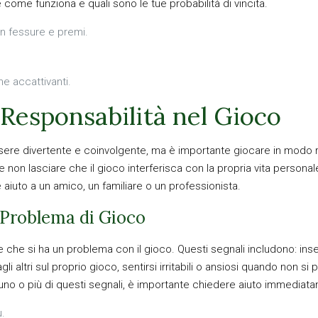
e come funziona e quali sono le tue probabilità di vincita.
n fessure e premi.
e accattivanti.
 Responsabilità nel Gioco
essere divertente e coinvolgente, ma è importante giocare in modo
 non lasciare che il gioco interferisca con la propria vita personal
aiuto a un amico, un familiare o un professionista.
n Problema di Gioco
 che si ha un problema con il gioco. Questi segnali includono: ins
 altri sul proprio gioco, sentirsi irritabili o ansiosi quando non si p
uno o più di questi segnali, è importante chiedere aiuto immediat
ù.