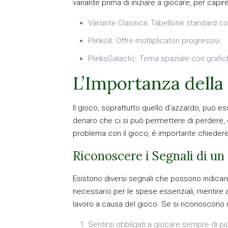
variante prima di iniziare a giocare, per capir
Variante Classica: Tabellone standard co
PlinkoX: Offre moltiplicatori progressivi.
PlinkoGalactic: Tema spaziale con grafich
L’Importanza della
Il gioco, soprattutto quello d’azzardo, può 
denaro che ci si può permettere di perdere, e
problema con il gioco, è importante chiedere 
Riconoscere i Segnali di u
Esistono diversi segnali che possono indicare
necessario per le spese essenziali, mentire agli
lavoro a causa del gioco. Se si riconoscono 
Sentirsi obbligati a giocare sempre di pi