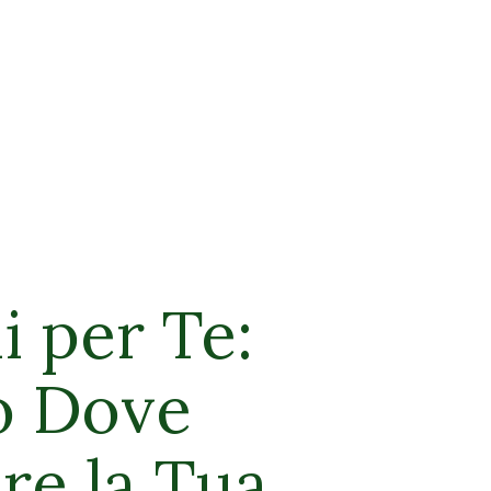
i per Te:
o Dove
re la Tua