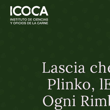
Lascia ch
Plinko, 
Ogni Rim