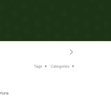
Tags
Categories
rtuna.