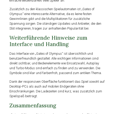
einfache Bedienbarkeit viele Spieler an.
Zusätzlich zu den klassischen Spielautomaten ist „Gates of
Olympus“ eine interessante Alternative, da es keine festen
Gewinnlinien gibt und die Multiplikatoren für zusätzliche
Spannung sorgen. Die ständigen Updates und Anbieter, die den
Slot integrieren, tragen zur anhaltenden Popularität bei.
Weiterführende Hinweise zum
Interface und Handling
Das Interface von „Gates of Olympus“ ist übersichtlich und
benutzerfreundlich gestaltet. Alle wichtigen Informationen sind
direkt sichtbar, und Bedienelemente wie Einsatzwahl, Autoplay
und Turbo-Modus sind einfach zu finden und zu verwenden. Die
Symbole sind klar und farbenfroh, passend zum antiken Thema.
Dank der responsiven Oberfläche funktioniert das Spiel sowohl auf
Desktop-PCs als auch auf mobilen Endgeräten ohne
Einschränkungen. Die Ladezeiten sind kurz, was zusätzlich zum
Spielspaß beiträgt.
Zusammenfassung