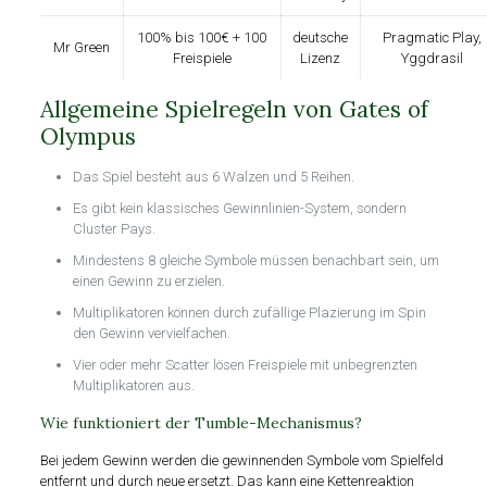
100% bis 100€ + 100
deutsche
Pragmatic Play,
Mr Green
Freispiele
Lizenz
Yggdrasil
Allgemeine Spielregeln von Gates of
Olympus
Das Spiel besteht aus 6 Walzen und 5 Reihen.
Es gibt kein klassisches Gewinnlinien-System, sondern
Cluster Pays.
Mindestens 8 gleiche Symbole müssen benachbart sein, um
einen Gewinn zu erzielen.
Multiplikatoren können durch zufällige Plazierung im Spin
den Gewinn vervielfachen.
Vier oder mehr Scatter lösen Freispiele mit unbegrenzten
Multiplikatoren aus.
Wie funktioniert der Tumble-Mechanismus?
Bei jedem Gewinn werden die gewinnenden Symbole vom Spielfeld
entfernt und durch neue ersetzt. Das kann eine Kettenreaktion