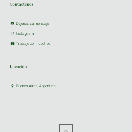
Contáctenos
Déjenos su mensaje
Instagram
Trabaje con nosotros
Locación
Buenos Aires, Argentina