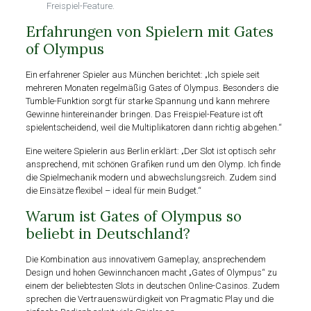
Freispiel-Feature.
Erfahrungen von Spielern mit Gates
of Olympus
Ein erfahrener Spieler aus München berichtet: „Ich spiele seit
mehreren Monaten regelmäßig Gates of Olympus. Besonders die
Tumble-Funktion sorgt für starke Spannung und kann mehrere
Gewinne hintereinander bringen. Das Freispiel-Feature ist oft
spielentscheidend, weil die Multiplikatoren dann richtig abgehen.“
Eine weitere Spielerin aus Berlin erklärt: „Der Slot ist optisch sehr
ansprechend, mit schönen Grafiken rund um den Olymp. Ich finde
die Spielmechanik modern und abwechslungsreich. Zudem sind
die Einsätze flexibel – ideal für mein Budget.“
Warum ist Gates of Olympus so
beliebt in Deutschland?
Die Kombination aus innovativem Gameplay, ansprechendem
Design und hohen Gewinnchancen macht „Gates of Olympus“ zu
einem der beliebtesten Slots in deutschen Online-Casinos. Zudem
sprechen die Vertrauenswürdigkeit von Pragmatic Play und die