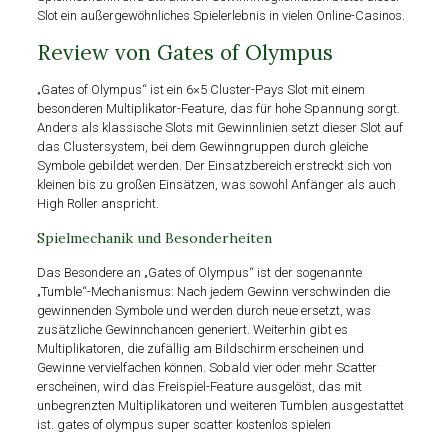
Slot ein außergewöhnliches Spielerlebnis in vielen Online-Casinos.
Review von Gates of Olympus
„Gates of Olympus“ ist ein 6×5 Cluster-Pays Slot mit einem
besonderen Multiplikator-Feature, das für hohe Spannung sorgt.
Anders als klassische Slots mit Gewinnlinien setzt dieser Slot auf
das Clustersystem, bei dem Gewinngruppen durch gleiche
Symbole gebildet werden. Der Einsatzbereich erstreckt sich von
kleinen bis zu großen Einsätzen, was sowohl Anfänger als auch
High Roller anspricht.
Spielmechanik und Besonderheiten
Das Besondere an „Gates of Olympus“ ist der sogenannte
„Tumble“-Mechanismus: Nach jedem Gewinn verschwinden die
gewinnenden Symbole und werden durch neue ersetzt, was
zusätzliche Gewinnchancen generiert. Weiterhin gibt es
Multiplikatoren, die zufällig am Bildschirm erscheinen und
Gewinne vervielfachen können. Sobald vier oder mehr Scatter
erscheinen, wird das Freispiel-Feature ausgelöst, das mit
unbegrenzten Multiplikatoren und weiteren Tumblen ausgestattet
ist.
gates of olympus super scatter kostenlos spielen