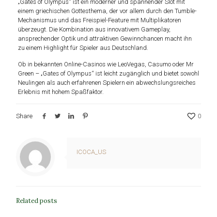
„Gates of Olympus“ ist ein moderner und spannender Slot mit
einem griechischen Gottesthema, der vor allem durch den Tumble-
Mechanismus und das Freispiel-Feature mit Multiplikatoren
überzeugt. Die Kombination aus innovativem Gameplay,
ansprechender Optik und attraktiven Gewinnchancen macht ihn
zu einem Highlight für Spieler aus Deutschland.
Ob in bekannten Online-Casinos wie LeoVegas, Casumo oder Mr
Green – „Gates of Olympus“ ist leicht zugänglich und bietet sowohl
Neulingen als auch erfahrenen Spielern ein abwechslungsreiches
Erlebnis mit hohem Spaßfaktor.
Share
0
ICOCA_US
Related posts