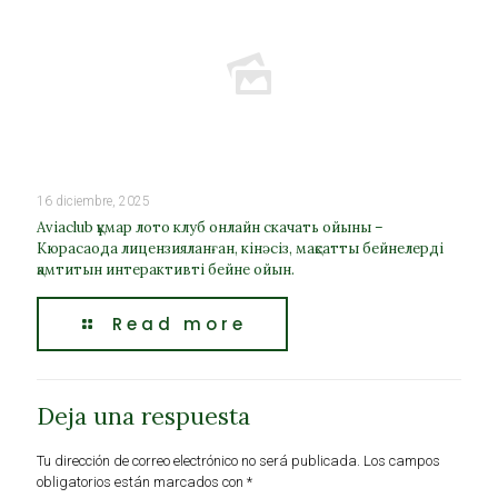
16 diciembre, 2025
Aviaclub құмар лото клуб онлайн скачать ойыны –
Кюрасаода лицензияланған, кінәсіз, мақсатты бейнелерді
қамтитын интерактивті бейне ойын.
Read more
Deja una respuesta
Tu dirección de correo electrónico no será publicada.
Los campos
obligatorios están marcados con
*