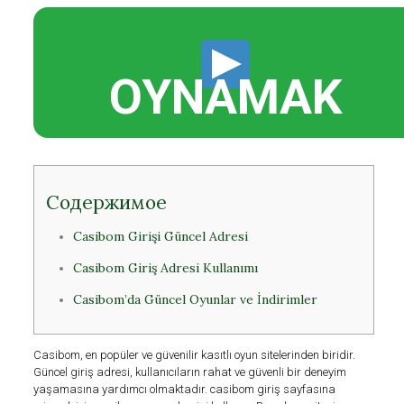
OYNAMAK
Содержимое
Casibom Girişi Güncel Adresi
Casibom Giriş Adresi Kullanımı
Casibom’da Güncel Oyunlar ve İndirimler
Casibom, en popüler ve güvenilir kasıtlı oyun sitelerinden biridir.
Güncel giriş adresi, kullanıcıların rahat ve güvenli bir deneyim
yaşamasına yardımcı olmaktadır.
casibom giriş
sayfasına