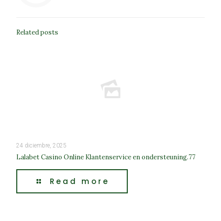
Related posts
24 diciembre, 2025
Lalabet Casino Online Klantenservice en ondersteuning.77
Read more