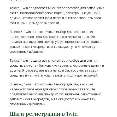
Также, 1win предлагает множество способов для пополнения
счета, включая банковские карты, электронные деньги и
другие. Это позволяет вам легко и быстро пополнять свой
счет и начинать делать ставки.
В целом, 1win – это отличный выбор для тех, кто ищет
надежного партнера для своих спортивных ставок. Он
предлагает широкий спектр услуг, включая регистрацию,
депозит и снятие средств, а также доступ к множеству
спортивных дисциплин.
Также, 1win предлагает множество способов для снятия
средств, включая банковские карты, электронные деньги и
другие. Это позволяет вам легко и быстро снимать свои
средства и начинать использовать их для других целей.
В целом, 1win – это отличный выбор для тех, кто ищет
надежного партнера для своих спортивных ставок. Он
предлагает широкий спектр услуг, включая регистрацию,
депозит и снятие средств, а также доступ к множеству
спортивных дисциплин.
Шаги регистрации в 1win