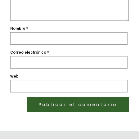
Nombre
*
Correo electrónico
*
Web