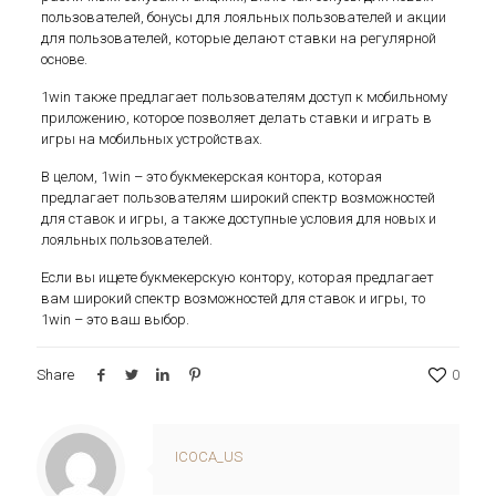
пользователей, бонусы для лояльных пользователей и акции
для пользователей, которые делают ставки на регулярной
основе.
1win также предлагает пользователям доступ к мобильному
приложению, которое позволяет делать ставки и играть в
игры на мобильных устройствах.
В целом, 1win – это букмекерская контора, которая
предлагает пользователям широкий спектр возможностей
для ставок и игры, а также доступные условия для новых и
лояльных пользователей.
Если вы ищете букмекерскую контору, которая предлагает
вам широкий спектр возможностей для ставок и игры, то
1win – это ваш выбор.
Share
0
ICOCA_US