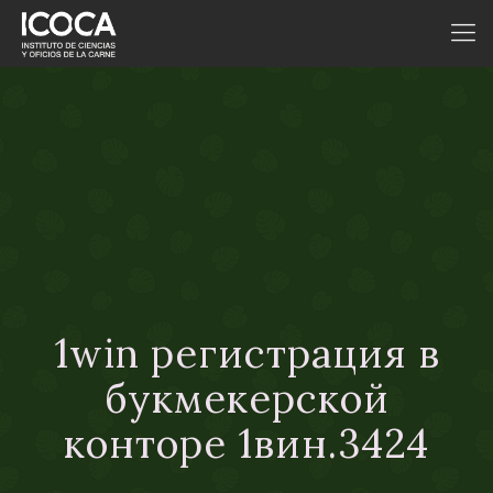
1win регистрация в
букмекерской
конторе 1вин.3424