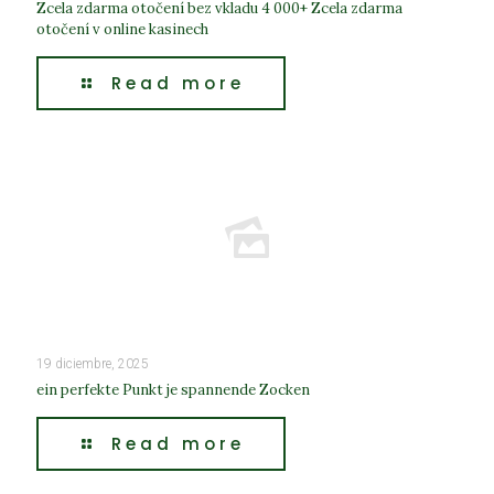
Zcela zdarma otočení bez vkladu 4 000+ Zcela zdarma
otočení v online kasinech
Read more
19 diciembre, 2025
ein perfekte Punkt je spannende Zocken
Read more