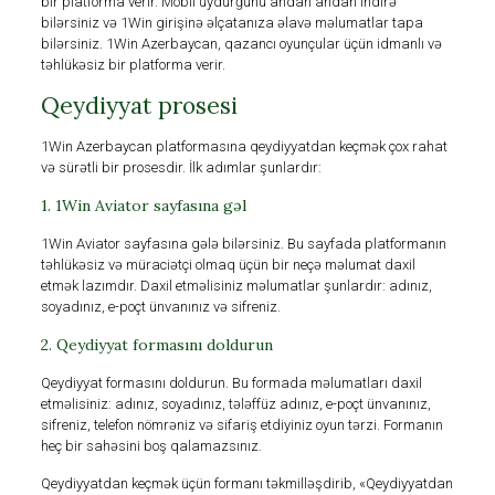
bir platforma verir. Mobil uydurğunu andan andan indirə
bilərsiniz və 1Win girişinə əlçatanıza əlavə məlumatlar tapa
bilərsiniz. 1Win Azerbaycan, qazancı oyunçular üçün idmanlı və
təhlükəsiz bir platforma verir.
Qeydiyyat prosesi
1Win Azerbaycan platformasına qeydiyyatdan keçmək çox rahat
və sürətli bir prosesdir. İlk adımlar şunlardır:
1. 1Win Aviator sayfasına gəl
1Win Aviator sayfasına gələ bilərsiniz. Bu sayfada platformanın
təhlükəsiz və müraciətçi olmaq üçün bir neçə məlumat daxil
etmək lazımdır. Daxil etməlisiniz məlumatlar şunlardır: adınız,
soyadınız, e-poçt ünvanınız və sifreniz.
2. Qeydiyyat formasını doldurun
Qeydiyyat formasını doldurun. Bu formada məlumatları daxil
etməlisiniz: adınız, soyadınız, tələffüz adınız, e-poçt ünvanınız,
sifreniz, telefon nömrəniz və sifariş etdiyiniz oyun tərzi. Formanın
heç bir sahəsini boş qalamazsınız.
Qeydiyyatdan keçmək üçün formanı təkmilləşdirib, «Qeydiyyatdan