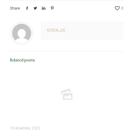
Share
0
ICOCA_US
Related posts
19 diciembre, 2025