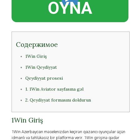
OYNA
Содержимое
1Win Giriş
1Win Qeydiyyat
Qeydiyyat prosesi
1. 1Win Aviator sayfasına gəl
2. Qeydiyyat formasını doldurun
1Win Giriş
1Win Azerbaycan məselenizdən keçirən qazancı oyunçular üçün
idmanlı və təhlükəsiz bir platforma verir. 1Win girişinə qədər